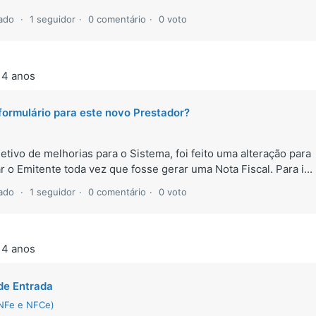
zado
1 seguidor
0 comentário
0 voto
 4 anos
formulário para este novo Prestador?
tivo de melhorias para o Sistema, foi feito uma alteração para
 o Emitente toda vez que fosse gerar uma Nota Fiscal. Para i...
zado
1 seguidor
0 comentário
0 voto
 4 anos
de Entrada
(NFe e NFCe)