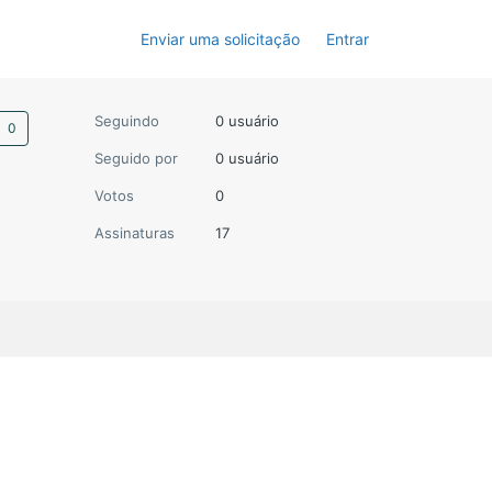
Enviar uma solicitação
Entrar
Ainda não seguido por ninguém
Seguindo
0 usuário
Seguido por
0 usuário
Votos
0
Assinaturas
17