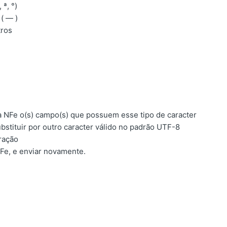
 ª, °)
( — )
tros
na NFe o(s) campo(s) que possuem esse tipo de caracter
ubstituir por outro caracter válido no padrão UTF-8
eração
Fe, e enviar novamente.