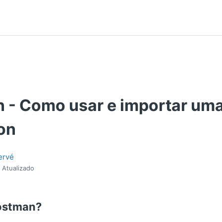
 - Como usar e importar um
on
ervé
Atualizado
Postman?