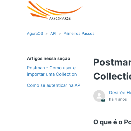
AgoraOS
API
Primeiros Passos
Artigos nessa seção
Postman
Postman - Como usar e
Collecti
importar uma Collection
Como se autenticar na API
Desirée H
há 4 anos
O que é o 