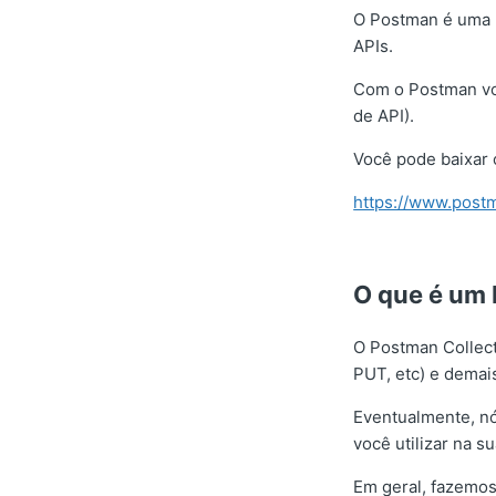
O Postman é uma pl
APIs.
Com o Postman voc
de API).
Você pode baixar
https://www.post
O que é um 
O Postman Collect
PUT, etc) e demai
Eventualmente, nó
você utilizar na su
Em geral, fazemos